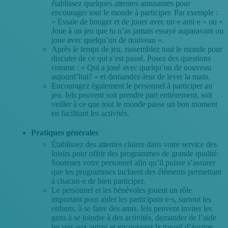
établissez quelques attentes amusantes pour
encourager tout le monde à participer. Par exemple :
« Essaie de bouger et de jouer avec un·e ami·e » ou «
Joue à un jeu que tu n’as jamais essayé auparavant ou
joue avec quelqu’un de nouveau ».
Après le temps de jeu, rassemblez tout le monde pour
discuter de ce qui s’est passé. Posez des questions
comme : « Qui a joué avec quelqu’un de nouveau
aujourd’hui? » et demandez-leur de lever la main.
Encouragez également le personnel à participer au
jeu. Iels peuvent soit prendre part entièrement, soit
veiller à ce que tout le monde passe un bon moment
en facilitant les activités.
Pratiques générales
Établissez des attentes claires dans votre service des
loisirs pour offrir des programmes de grande qualité.
Soutenez votre personnel afin qu’il puisse s’assurer
que les programmes incluent des éléments permettant
à chacun·e de bien participer.
Le personnel et les bénévoles jouent un rôle
important pour aider les participant·e·s, surtout les
enfants, à se faire des amis. Iels peuvent inviter les
gens à se joindre à des activités, demander de l’aide
les uns aux autres et encourager le travail d’équipe.