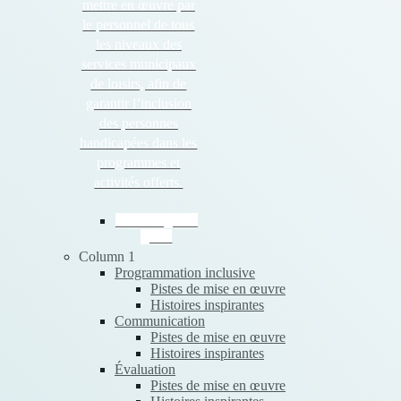
mettre en œuvre par
le personnel de tous
les niveaux des
services municipaux
de loisirs, afin de
garantir l’inclusion
des personnes
handicapées dans les
programmes et
activités offerts.
Téléchargez le
guide
Column 1
Programmation inclusive
Pistes de mise en œuvre
Histoires inspirantes
Communication
Pistes de mise en œuvre
Histoires inspirantes
Évaluation
Pistes de mise en œuvre