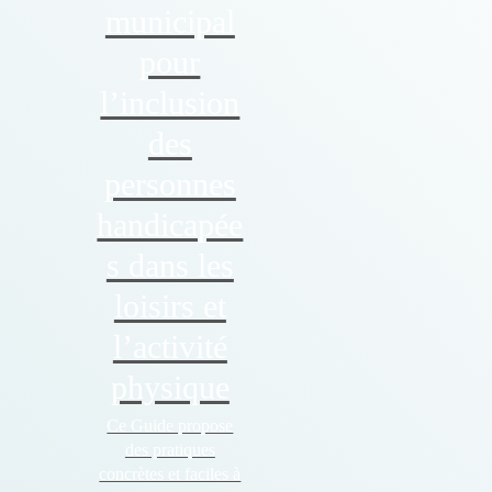
municipal
pour
l’inclusion
des
personnes
handicapée
s dans les
loisirs et
l’activité
physique
Ce Guide propose
des pratiques
concrètes et faciles à