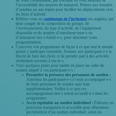
de votre communauté, par exemple en vous assurant de
l’accessibilité des moyens de transport. Pensez aux horaires
d’autobus ou aux trajets pour faciliter les déplacements vers
les lieux d’activité.
Référez-vous au
continuum de l’inclusion
(en anglais), qui
tient compte de la composition du groupe, de
l’environnement, du type d’activité, de l’équipement
disponible et du nombre d’entraîneur·euse·s ou
d’animateur·rice·s formé·e·s, pour structurer votre
programmation.
Concevez vos programmes de façon à ce que tout le monde
puisse y participer ensemble. Donnez aux participant·e·s la
liberté de faire des choix et de prendre part à des activités
réellement ouvertes à tou·te·s.
Voici quelques pistes pour mettre en place un cadre de
soutien adapté à vos participant·e·s :
Permettre la présence des personnes de soutien :
Autorisez les participant·e·s à venir accompagné·e·s
de leurs personnes de soutien sans frais
supplémentaires. Veillez à ce que ces
accompagnateur·rice·s soient accueilli·e·s dans les
programmes.
Accès équitable au soutien individuel :
Élaborez un
processus transparent et accessible pour déterminer
qui bénéficie d’un soutien individuel, selon les