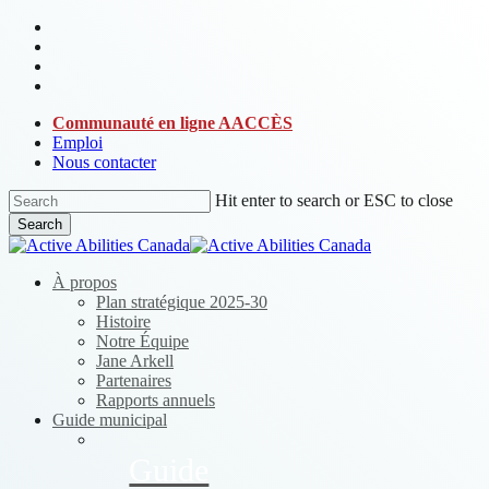
Skip
bluesky
to
facebook
main
linkedin
content
instagram
Communauté en ligne AACCÈS
Emploi
Nous contacter
Hit enter to search or ESC to close
Search
Close
Search
Menu
À propos
Plan stratégique 2025-30
Histoire
Notre Équipe
Jane Arkell
Partenaires
Rapports annuels
Guide municipal
Guide