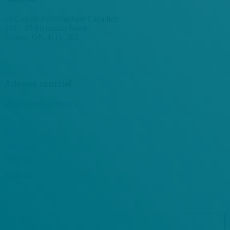
a/s Comité Paralympique Canadien
100 – 85 Plymouth Street
Ottawa, ON, K1S 3E2
Adresse courriel
info@activeabilities.ca
Bluesky
Facebook
LinkedIn
Instagram